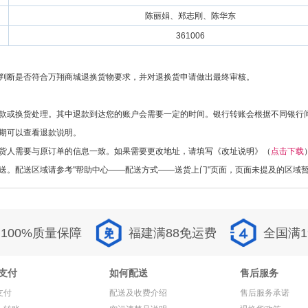
陈丽娟、郑志刚、陈华东
361006
判断是否符合万翔商城退换货物要求，并对退换货申请做出最终审核。
款或换货处理。其中退款到达您的账户会需要一定的时间。银行转账会根据不同银行
期可以查看退款说明。
货人需要与原订单的信息一致。如果需要更改地址，请填写《改址说明》（
点击下载
送。配送区域请参考"帮助中心——配送方式——送货上门"页面，页面未提及的区域
100%质量保障
福建满88免运费
全国满1
支付
如何配送
售后服务
支付
配送及收费介绍
售后服务承诺