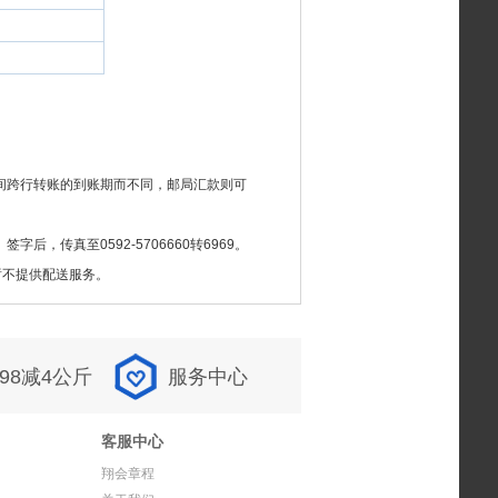
间跨行转账的到账期而不同，邮局汇款则可
）签字后，传真至0592-5706660转6969。
暂不提供配送服务。
98减4公斤
服务中心
客服中心
翔会章程