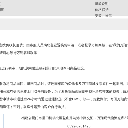
点
退款说明
制度
价格保护
安装、维保
省内直拨免收长途费）由客服人员为您登记退换货申请，或者登录万翔商城，在"我的万翔"
请耐心等待万翔客服联系）
请进行初审，期间您可能会接到我们的来电询问商品状况。
联系将商品退回。退回商品时，请连同相应的保修卡及万翔商城发票原件一起退回。退
翔商城均提供免费上门取件的服务，为了避免货品返回途中损坏给您带来的损失，请您
货申请审核通过后24小时内通过普通快递（不含EMS、顺丰，拒收到付）寄回万翔
额返还；否则，取送件运费由客户自行承担。
福建省厦门市厦门机场北区鳌山路与港中路交汇（万翔现代物流仓库3
0592-5781425