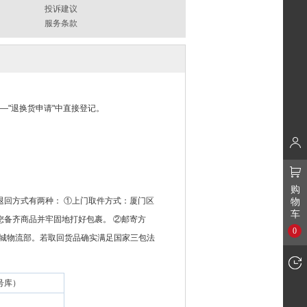
投诉建议
服务条款
—"退换货申请"中直接登记。
购
回方式有两种： ①上门取件方式：厦门区
物
车
备齐商品并牢固地打好包裹。 ②邮寄方
0
商城物流部。若取回货品确实满足国家三包法
号库）