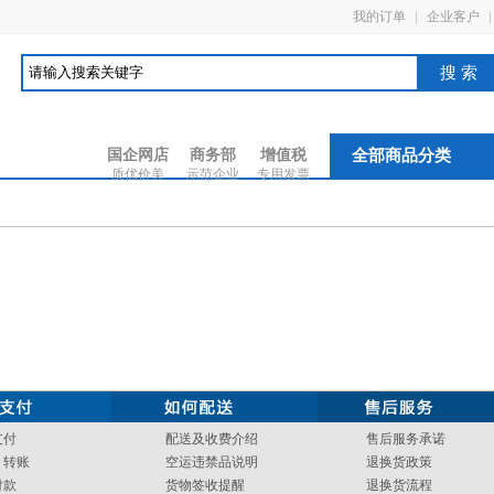
我的订单
|
企业客户
|
搜索
国企网店
商务部
增值税
全部商品分类
质优价美
示范企业
专用发票
支付
配送及收费介绍
售后服务承诺
、转账
空运违禁品说明
退换货政策
付款
货物签收提醒
退换货流程