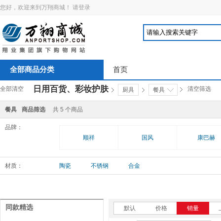
您好，欢迎来到万翔商城！
请登录
全部商品分类
首页
日用百货、彩妆护肤
全部清空
清空筛选
厨具
餐具
餐具
商品筛选
共
5
个商品
品牌：
顺祥
国风
康巴赫
材质：
陶瓷
不锈钢
合金
同款精选
默认
价格
销量