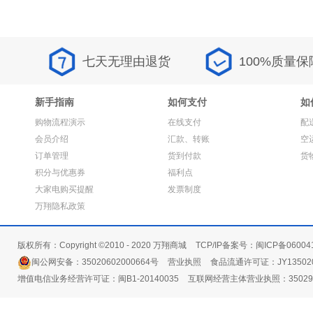
七天无理由退货
100%质量保
新手指南
如何支付
如
购物流程演示
在线支付
配
会员介绍
汇款、转账
空
订单管理
货到付款
货
积分与优惠券
福利点
大家电购买提醒
发票制度
万翔隐私政策
版权所有：Copyright ©2010 - 2020 万翔商城
TCP/IP备案号：闽ICP备06004
闽公网安备：35020602000664号
营业执照
食品流通许可证：JY135020
增值电信业务经营许可证：闽B1-20140035
互联网经营主体营业执照：3502991