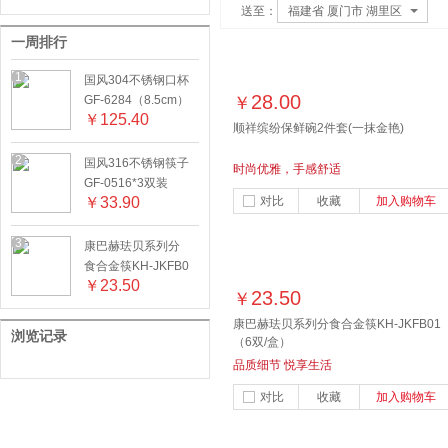
送至：
福建省 厦门市 湖里区
一周排行
1
国风304不锈钢口杯
28.00
GF-6284（8.5cm）
￥
￥
125.40
6个装
顺祥缤纷保鲜碗2件套(一抹金艳)
2
国风316不锈钢筷子
时尚优雅，手感舒适
GF-0516*3双装
￥
33.90
对比
收藏
加入购物车
3
康巴赫珐贝系列分
食合金筷KH-JKFB0
￥
23.50
1（6双/盒）
23.50
￥
康巴赫珐贝系列分食合金筷KH-JKFB01
浏览记录
（6双/盒）
品质细节 悦享生活
对比
收藏
加入购物车