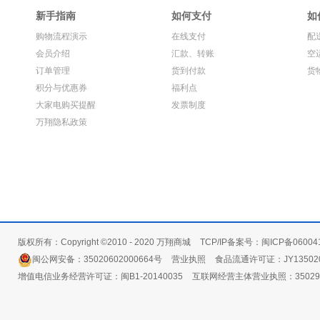
新手指南
如何支付
如
购物流程演示
在线支付
配
会员介绍
汇款、转账
空
订单管理
货到付款
货
积分与优惠券
福利点
大家电购买提醒
发票制度
万翔隐私政策
版权所有：Copyright ©2010 - 2020 万翔商城
TCP/IP备案号：闽ICP备06004
闽公网安备：35020602000664号
营业执照
食品流通许可证：JY135020
增值电信业务经营许可证：闽B1-20140035
互联网经营主体营业执照：3502991