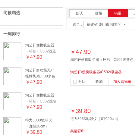
同款精选
默认
价格
销量
送至：
福建省 厦门市 湖里区
一周排行
1
淘艺轩便携吸尘器
47.90
（环形）C502浅蓝
￥
￥
47.90
色
淘艺轩便携吸尘器（环形）C502浅蓝色
2
淘艺轩多功能无叶
淘艺轩/便携吸尘器/C502/吸尘器
挂脖风扇JF08米色
￥
47.90
对比
收藏
加入购物车
3
淘艺轩便携吸尘器
（环形）C502浅绿
￥
47.90
色
39.80
￥
得力3033地球仪（直径20cm）
4
得力3033地球仪
（直径20cm）
高清彩印
￥
39.80