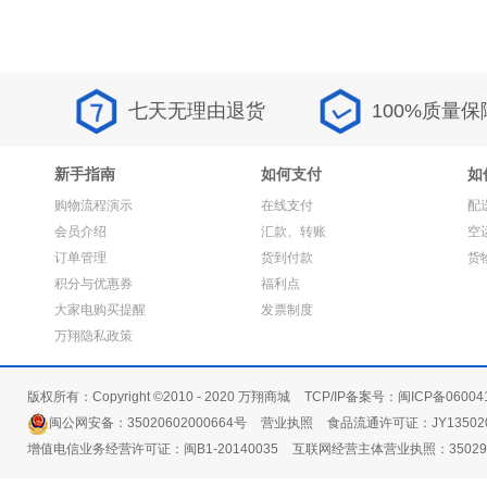
七天无理由退货
100%质量保
新手指南
如何支付
如
购物流程演示
在线支付
配
会员介绍
汇款、转账
空
订单管理
货到付款
货
积分与优惠券
福利点
大家电购买提醒
发票制度
万翔隐私政策
版权所有：Copyright ©2010 - 2020 万翔商城
TCP/IP备案号：闽ICP备06004
闽公网安备：35020602000664号
营业执照
食品流通许可证：JY135020
增值电信业务经营许可证：闽B1-20140035
互联网经营主体营业执照：3502991