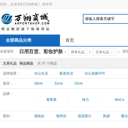
您好，欢迎来到万翔商城！
请登录
全部商品分类
首页
日用百货、彩妆护肤
全部清空
清
商务礼品
文具礼品
文具礼品
商品筛选
共
37
个商品
适用场景：
办公生活
家居生活
办公居家均可
直径：
30cm
32cm
20cm
品牌：
青苹果
得力
MoCo
类别：
烟灰缸
地球仪
温湿度计
风扇
吸尘