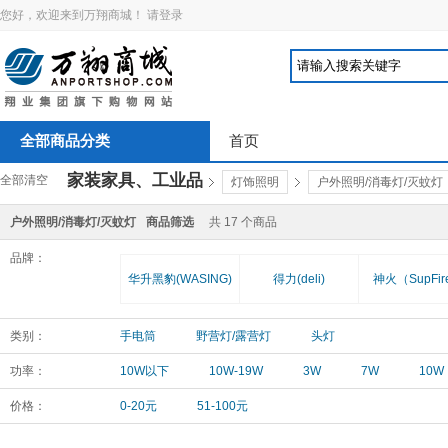
您好，欢迎来到万翔商城！
请登录
全部商品分类
首页
家装家具、工业品
全部清空
灯饰照明
户外照明/消毒灯/灭蚊灯
户外照明/消毒灯/灭蚊灯
商品筛选
共
17
个商品
品牌：
华升黑豹(WASING)
得力(deli)
神火（SupFir
类别：
手电筒
野营灯/露营灯
头灯
功率：
10W以下
10W-19W
3W
7W
10W
价格：
0-20元
51-100元