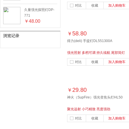
程远射
对比
收藏
加入购物车
5
久量强光探照灯DP-
771
￥
48.00
58.80
￥
浏览记录
得力(deli) 手提灯DL551300A
强光照射 多档可调 持久续航 尾部筒灯
对比
收藏
加入购物车
29.80
￥
神火（SupFire）强光变焦头灯HL50
聚光远射 小巧精致 亮度强劲
对比
收藏
加入购物车