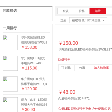
同款精选
默认
价格
销量
送至：
福建省 厦门市 湖里区
一周排行
1
华升黑豹防爆LED
158.00
强光型探照灯WSL8
￥
￥
158.00
27
华升黑豹防爆LED强光型探照灯WSL827
2
华升黑豹LED强光
防爆强光
手电筒WFL-403
￥
115.00
对比
收藏
加入购物车
3
华升黑豹LDE强光
防爆手电筒WFL-Q4
￥
129.00
LG
48.00
￥
久量强光探照灯DP-771
4
得力（deli）LED双
照明大号手电筒366
久量LED探照灯强光充电 户外便携式 远
￥
30.90
3A蓝色