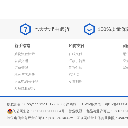
七天无理由退货
100%质量保
新手指南
如何支付
如
购物流程演示
在线支付
配
会员介绍
汇款、转账
空
订单管理
货到付款
货
积分与优惠券
福利点
大家电购买提醒
发票制度
万翔隐私政策
版权所有：Copyright ©2010 - 2020 万翔商城
TCP/IP备案号：闽ICP备06004
闽公网安备：35020602000664号
营业执照
食品流通许可证：JY135020
增值电信业务经营许可证：闽B1-20140035
互联网经营主体营业执照：3502991