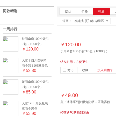
同款精选
默认
价格
销量
送至：
福建省 厦门市 湖里区
一周排行
1
长雨伞套100个装*1
120.00
0包（1000个）
￥
￥
120.00
长雨伞套100个装*10包（1000个）
2
天堂伞自开自收晴
结实耐用，方便卫生
雨伞3331碰藏青色
￥
52.80
对比
收藏
加入购物车
3
短雨伞套100个装*1
0包（1000个）
￥
85.00
49.00
￥
蕉下冰薄系列护眼角防晒口罩柔雾粉
4
天堂193E升级版黑
胶雨伞黑色
轻薄透气 防晒到眼角
￥
53.90