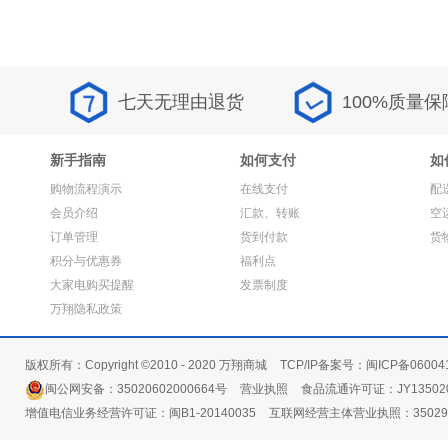
七天无理由退货
100%质量保
新手指南
如何支付
如
购物流程演示
在线支付
配
会员介绍
汇款、转账
空
订单管理
货到付款
货
积分与优惠券
福利点
大家电购买提醒
发票制度
万翔隐私政策
版权所有：Copyright ©2010 - 2020 万翔商城
TCP/IP备案号：闽ICP备06004
闽公网安备：35020602000664号
营业执照
食品流通许可证：JY135020
增值电信业务经营许可证：闽B1-20140035
互联网经营主体营业执照：3502991