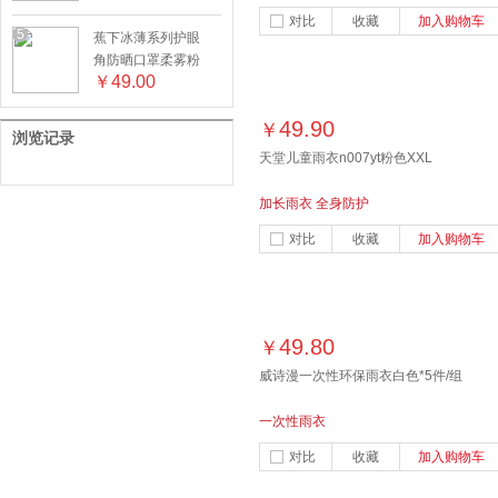
对比
收藏
加入购物车
5
蕉下冰薄系列护眼
角防晒口罩柔雾粉
￥
49.00
49.90
￥
浏览记录
天堂儿童雨衣n007yt粉色XXL
加长雨衣 全身防护
对比
收藏
加入购物车
49.80
￥
威诗漫一次性环保雨衣白色*5件/组
一次性雨衣
对比
收藏
加入购物车