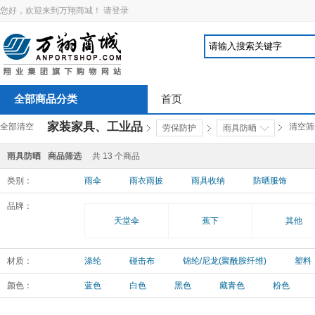
您好，欢迎来到万翔商城！
请登录
全部商品分类
首页
家装家具、工业品
全部清空
清空筛
劳保防护
雨具防晒
雨具防晒
商品筛选
共
13
个商品
类别：
雨伞
雨衣雨披
雨具收纳
防晒服饰
品牌：
天堂伞
蕉下
其他
材质：
涤纶
碰击布
锦纶/尼龙(聚酰胺纤维)
塑料
颜色：
蓝色
白色
黑色
藏青色
粉色