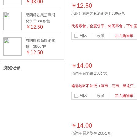
￥
98.00
12.50
￥
思朗纤麸黑芝麻消化饼干380g/包
4
思朗纤麸黑芝麻消
化饼干380g/包
代餐零食，全麦饼干，休闲零食，下午
￥
12.50
点心
对比
收藏
加入购物车
5
思朗纤麸高纤消化
饼干380g/包
￥
12.50
14.00
￥
浏览记录
佰翔空厨馅饼 250g/盒
偏远地区不发货（海南、云南、黑龙江
甘肃、贵州、新疆、内蒙古、西藏）香
对比
收藏
加入购物车
酥脆，口味独特
14.00
￥
佰翔空厨老婆饼 200g/盒