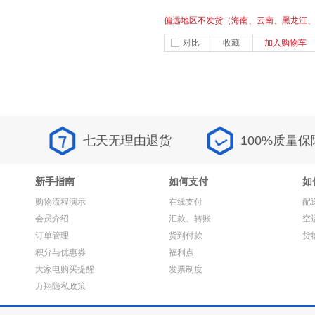
偏远地区不发货（海南、云南、黑龙江
甘肃、贵州、新疆、内蒙古、西藏）酥
对比
收藏
加入购物车
化渣，滋润软滑
七天无理由退货
100%质量保
新手指南
如何支付
如
购物流程演示
在线支付
配
会员介绍
汇款、转账
空
订单管理
货到付款
货
积分与优惠券
福利点
大家电购买提醒
发票制度
万翔隐私政策