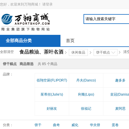
您好，欢迎来到万翔商城！
请登录
全部商品分类
首页
食品粮油、茶叶名酒
全部清空
清
休闲食品
饼干糕点
饼干糕点
商品筛选
共
85
个商品
品牌：
佰翔空厨(FLIPORT)
丹夫(Danco)
趣多多
茱蒂丝(Julie's)
利葡(Lipo)
皇冠(Danisa
好丽友
徐福记
麦阿思
分类：
饼干
曲奇
威化
华夫饼
蛋卷