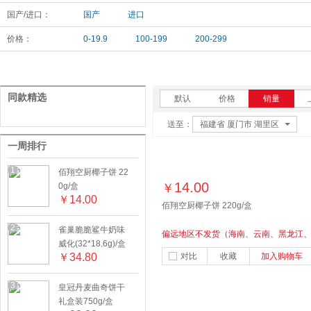
国产/进口：
国产
进口
价格：
0-19.9
100-199
200-299
同款精选
默认
价格
销量
送至：
福建省 厦门市 湖里区
一周排行
1
佰翔空厨椰子饼 22
14.00
0g/盒
￥
￥
14.00
佰翔空厨椰子饼 220g/盒
2
雀巢脆脆鲨牛奶味
偏远地区不发货（海南、云南、黑龙江
威化(32*18.6g)/盒
甘肃、贵州、新疆、内蒙古、西藏）口
￥
34.80
对比
收藏
加入购物车
酥香，甜而不腻，唇齿留香
3
皇冠丹麦曲奇饼干
礼盒装750g/盒