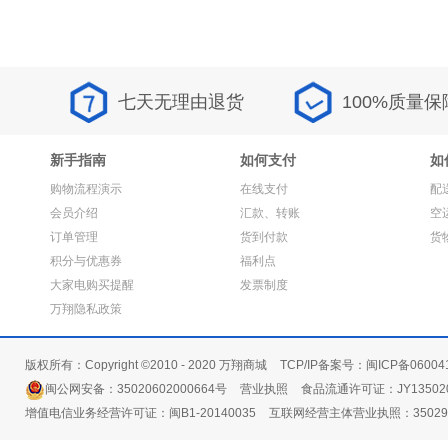
七天无理由退货
100%质量保
新手指南
如何支付
如
购物流程演示
在线支付
配
会员介绍
汇款、转账
空
订单管理
货到付款
货
积分与优惠券
福利点
大家电购买提醒
发票制度
万翔隐私政策
版权所有：Copyright ©2010 - 2020 万翔商城
TCP/IP备案号：闽ICP备06004
闽公网安备：35020602000664号
营业执照
食品流通许可证：JY135020
增值电信业务经营许可证：闽B1-20140035
互联网经营主体营业执照：3502991