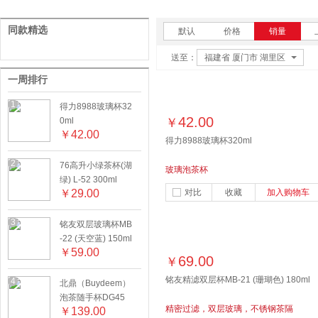
同款精选
默认
价格
销量
送至：
福建省 厦门市 湖里区
一周排行
1
得力8988玻璃杯32
42.00
0ml
￥
￥
42.00
得力8988玻璃杯320ml
2
76高升小绿茶杯(湖
玻璃泡茶杯
绿) L-52 300ml
￥
29.00
对比
收藏
加入购物车
3
铭友双层玻璃杯MB
-22 (天空蓝) 150ml
￥
59.00
69.00
￥
铭友精滤双层杯MB-21 (珊瑚色) 180ml
4
北鼎（Buydeem）
泡茶随手杯DG45
精密过滤，双层玻璃，不锈钢茶隔
￥
139.00
鹅仔黄 470ml