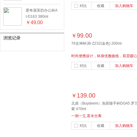
对比
收藏
加入购物车
5
爱奇屋茶韵办公杯A
I-D163 380ml
￥
49.00
99.00
￥
浏览记录
76女神杯JB-Z232(金色) 200ml
时尚便携设计，杯身优雅曲线，双层嗳
隔热
对比
收藏
加入购物车
139.00
￥
北鼎（Buydeem）泡茶随手杯DG45 罗
紫 470ml
一倒一立,茶水分离
对比
收藏
加入购物车