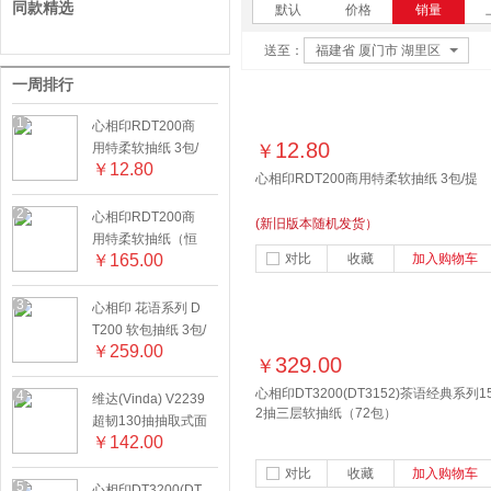
同款精选
默认
价格
销量
送至：
福建省 厦门市 湖里区
一周排行
1
心相印RDT200商
12.80
用特柔软抽纸 3包/
￥
￥
12.80
提
心相印RDT200商用特柔软抽纸 3包/提
2
心相印RDT200商
(新旧版本随机发货）
用特柔软抽纸（恒
￥
165.00
对比
收藏
加入购物车
金）60包/箱
3
心相印 花语系列 D
T200 软包抽纸 3包/
￥
259.00
提，16提/箱
329.00
￥
心相印DT3200(DT3152)茶语经典系列1
4
维达(Vinda) V2239
2抽三层软抽纸（72包）
超韧130抽抽取式面
￥
142.00
巾纸（6包/提，8提/
箱）
对比
收藏
加入购物车
5
心相印DT3200(DT