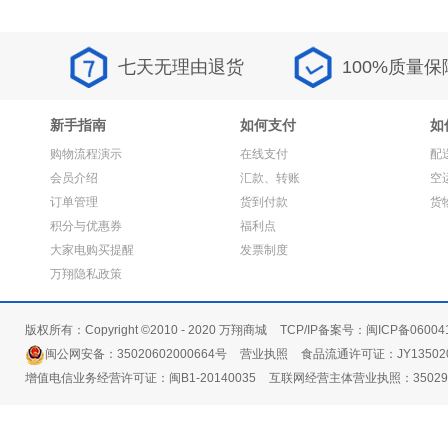
七天无理由退货
100%质量保
新手指南
如何支付
如
购物流程演示
在线支付
配
会员介绍
汇款、转账
空
订单管理
货到付款
货
积分与优惠券
福利点
大家电购买提醒
发票制度
万翔隐私政策
版权所有：Copyright ©2010 - 2020 万翔商城
TCP/IP备案号：闽ICP备06004
闽公网安备：35020602000664号
营业执照
食品流通许可证：JY135020
增值电信业务经营许可证：闽B1-20140035
互联网经营主体营业执照：3502991