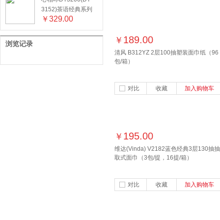
3152)茶语经典系列
￥
329.00
152抽三层软抽纸
（72包）
189.00
￥
浏览记录
清风 B312YZ 2层100抽塑装面巾纸（96
包/箱）
对比
收藏
加入购物车
195.00
￥
维达(Vinda) V2182蓝色经典3层130抽抽
取式面巾（3包/提，16提/箱）
对比
收藏
加入购物车