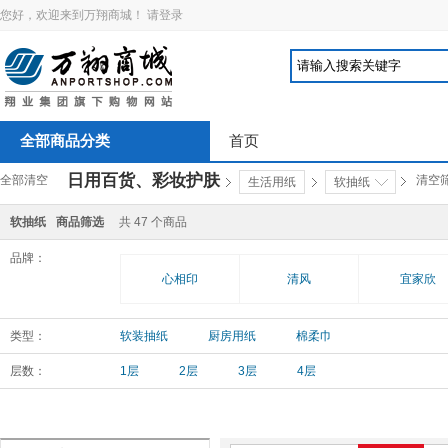
您好，欢迎来到万翔商城！
请登录
全部商品分类
首页
日用百货、彩妆护肤
全部清空
清空
生活用纸
软抽纸
软抽纸
商品筛选
共
47
个商品
品牌：
心相印
清风
宜家欣
类型：
软装抽纸
厨房用纸
棉柔巾
层数：
1层
2层
3层
4层