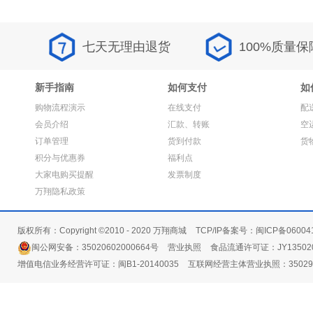
七天无理由退货
100%质量保
新手指南
如何支付
如
购物流程演示
在线支付
配
会员介绍
汇款、转账
空
订单管理
货到付款
货
积分与优惠券
福利点
大家电购买提醒
发票制度
万翔隐私政策
版权所有：Copyright ©2010 - 2020 万翔商城
TCP/IP备案号：闽ICP备06004
闽公网安备：35020602000664号
营业执照
食品流通许可证：JY135020
增值电信业务经营许可证：闽B1-20140035
互联网经营主体营业执照：3502991