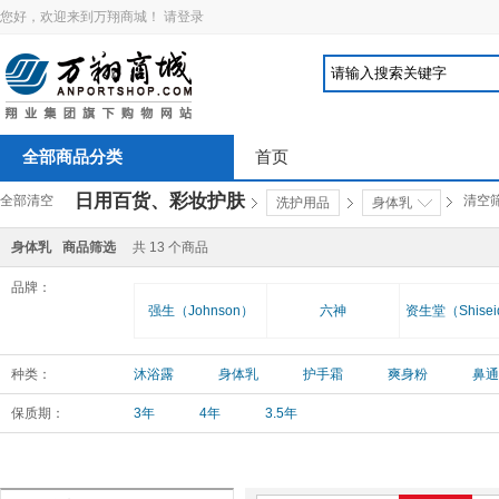
您好，欢迎来到万翔商城！
请登录
全部商品分类
首页
日用百货、彩妆护肤
全部清空
清空
洗护用品
身体乳
身体乳
商品筛选
共
13
个商品
品牌：
强生（Johnson）
六神
资生堂（Shisei
种类：
沐浴露
身体乳
护手霜
爽身粉
鼻通
保质期：
3年
4年
3.5年