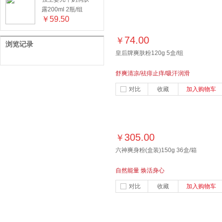
露200ml 2瓶/组
￥
59.50
74.00
￥
浏览记录
皇后牌爽肤粉120g 5盒/组
舒爽清凉/祛痱止痒/吸汗润滑
对比
收藏
加入购物车
305.00
￥
六神爽身粉(盒装)150g 36盒/箱
自然能量 焕活身心
对比
收藏
加入购物车