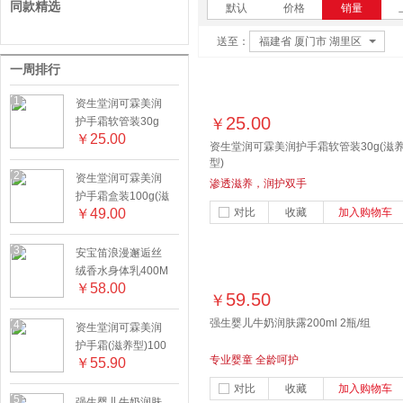
同款精选
默认
价格
销量
送至：
福建省 厦门市 湖里区
一周排行
1
资生堂润可霖美润
25.00
护手霜软管装30g
￥
￥
25.00
(滋养型)
资生堂润可霖美润护手霜软管装30g(滋
型)
2
资生堂润可霖美润
渗透滋养，润护双手
护手霜盒装100g(滋
￥
49.00
对比
收藏
加入购物车
养型)
3
安宝笛浪漫邂逅丝
绒香水身体乳400M
￥
58.00
L
59.50
￥
强生婴儿牛奶润肤露200ml 2瓶/组
4
资生堂润可霖美润
护手霜(滋养型)100
专业婴童 全龄呵护
￥
55.90
g+30g
对比
收藏
加入购物车
5
强生婴儿牛奶润肤